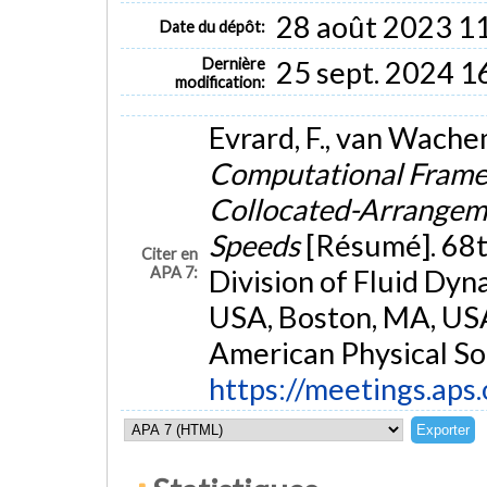
28 août 2023 1
Date du dépôt:
Dernière
25 sept. 2024 1
modification:
Evrard, F., van Wache
Computational Framew
Collocated-Arrangemen
Speeds
[Résumé]. 68t
Citer en
APA 7:
Division of Fluid Dy
USA, Boston, MA, USA.
American Physical So
https://meetings.aps