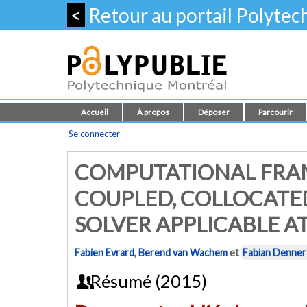
<
Retour au portail Polyte
Accueil
À propos
Déposer
Parcourir
Se connecter
COMPUTATIONAL FRAM
COUPLED, COLLOCAT
SOLVER APPLICABLE AT
Fabien Evrard
,
Berend van Wachem
et
Fabian Denner
Résumé (2015)