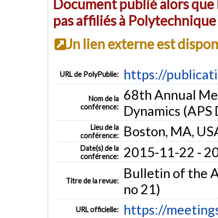
Document publié alors que l
pas affiliés à Polytechniqu
Un lien externe est dispo
https://publica
URL de PolyPublie:
68th Annual Mee
Nom de la
conférence:
Dynamics (APS 
Lieu de la
Boston, MA, US
conférence:
Date(s) de la
2015-11-22 - 2
conférence:
Bulletin of the 
Titre de la revue:
no 21)
https://meeting
URL officielle: