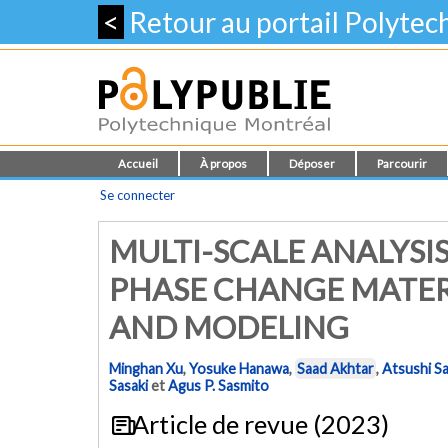
<
Retour au portail Polyte
Accueil
À propos
Déposer
Parcourir
Se connecter
MULTI-SCALE ANALYSIS
PHASE CHANGE MATERI
AND MODELING
Minghan Xu
,
Yosuke Hanawa
,
Saad Akhtar
,
Atsushi S
Sasaki
et
Agus P. Sasmito
Article de revue (2023)