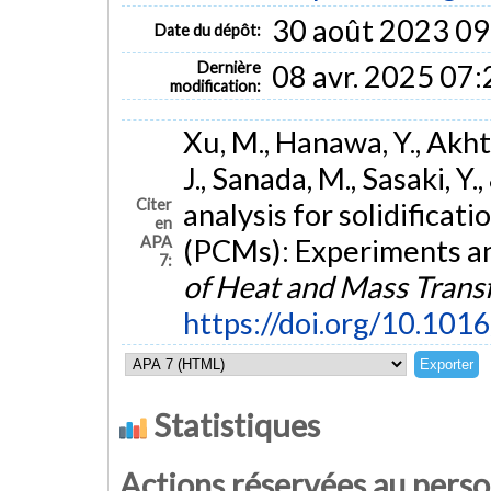
30 août 2023 09
Date du dépôt:
Dernière
08 avr. 2025 07:
modification:
Xu, M., Hanawa, Y., Akhta
J., Sanada, M., Sasaki, Y.
Citer
analysis for solidificat
en
APA
(PCMs): Experiments a
7:
of Heat and Mass Trans
https://doi.org/10.101
Statistiques
Actions réservées au pers