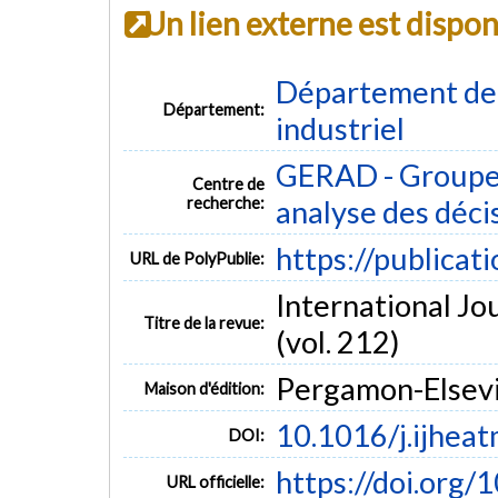
Un lien externe est dispo
Département de 
Département:
industriel
GERAD - Groupe 
Centre de
recherche:
analyse des déci
https://publicat
URL de PolyPublie:
International Jo
Titre de la revue:
(vol. 212)
Pergamon-Elsevie
Maison d'édition:
10.1016/j.ijhea
DOI:
https://doi.org/1
URL officielle: