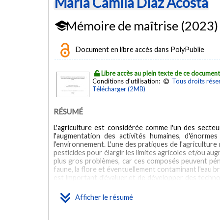
Maria Camila Diaz Acosta
Mémoire de maîtrise (2023)
Document en libre accès dans PolyPublie
Libre accès au plein texte de ce documen
Conditions d'utilisation:
Tous droits rése
Télécharger (2MB)
RÉSUMÉ
L'agriculture est considérée comme l'un des secte
l'augmentation des activités humaines, d'énorme
l'environnement. L'une des pratiques de l'agriculture
pesticides pour élargir les limites agricoles et/ou a
plus gros problèmes, car ces composés peuvent péné
faune, la flore et éventuellement contaminant l'eau b
est important d'évaluer et de développer des technol
problème de la pollution de l'eau. De nos jours, les t
les plantes et les micro-organismes qu'elles abriten
Afficher le résumé
Traversy a été développé au Jardin botanique de la Vil
le traitement de différents pesticides (atrazine, CAP
dans le ruissellement agricole a montré des résultat