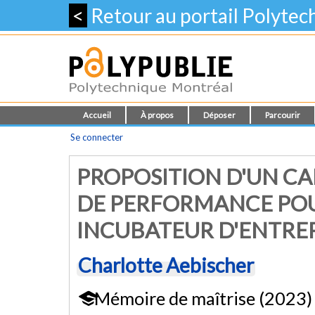
<
Retour au portail Polyte
Accueil
À propos
Déposer
Parcourir
Se connecter
PROPOSITION D'UN CA
DE PERFORMANCE POU
INCUBATEUR D'ENTREP
Charlotte Aebischer
Mémoire de maîtrise (2023)