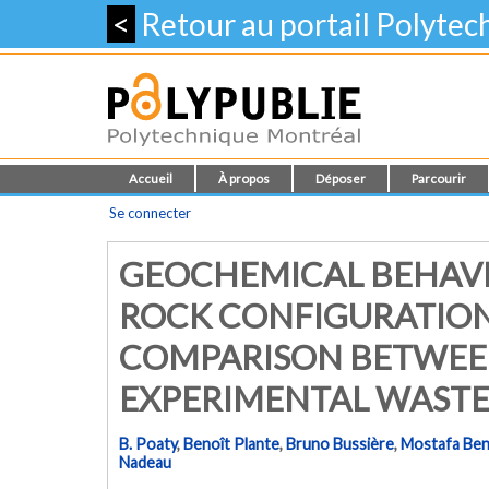
<
Retour au portail Polyte
Accueil
À propos
Déposer
Parcourir
Se connecter
GEOCHEMICAL BEHAVI
ROCK CONFIGURATIONS
COMPARISON BETWEE
EXPERIMENTAL WASTE 
B. Poaty
,
Benoît Plante
,
Bruno Bussière
,
Mostafa Be
Nadeau