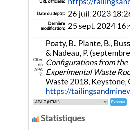
https://tailings
URL officielle:
26 juil. 2023 18:2
Date du dépôt:
Dernière
25 sept. 2024 16
modification:
Poaty, B., Plante, B., Buss
& Nadeau, P. (septembre
Citer
Configurations from the
en
APA
Experimental Waste Rock
7:
Waste 2018, Keystone, 
https://tailingsandmi
Statistiques