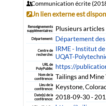
Communication écrite (201
Un lien externe est dispo
Renseignements
Plusieurs article
supplémentaires:
Département des g
Département:
IRME - Institut d
Centre de
recherche:
UQAT-Polytechni
URL de
https://publicati
PolyPublie:
Nom de la
Tailings and Min
conférence:
Lieu de la
Keystone, Colora
conférence:
Date(s) de la
2018-09-30 - 20
conférence: