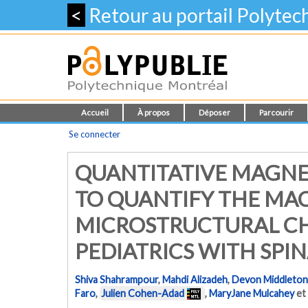
<
Retour au portail Polyte
Accueil
À propos
Déposer
Parcourir
Se connecter
QUANTITATIVE MAGNE
TO QUANTIFY THE MA
MICROSTRUCTURAL C
PEDIATRICS WITH SPI
Shiva Shahrampour
,
Mahdi Alizadeh
,
Devon Middleton
Faro
,
Julien Cohen-Adad
,
MaryJane Mulcahey
et