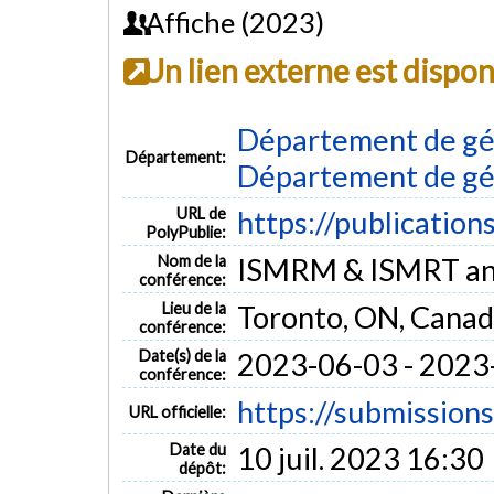
Affiche (2023)
Un lien externe est dispo
Département de gén
Département:
Département de gén
URL de
https://publication
PolyPublie:
Nom de la
ISMRM & ISMRT ann
conférence:
Lieu de la
Toronto, ON, Cana
conférence:
Date(s) de la
2023-06-03 - 2023
conférence:
https://submissio
URL officielle:
Date du
10 juil. 2023 16:30
dépôt: