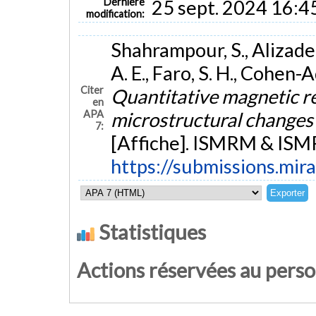
Dernière
25 sept. 2024 16:4
modification:
Shahrampour, S., Alizadeh,
A. E., Faro, S. H., Cohen-
Citer
Quantitative magnetic r
en
APA
microstructural changes 
7:
[Affiche]. ISMRM & ISMR
https://submissions.m
Statistiques
Actions réservées au pers