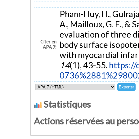
Pham-Huy, H., Gulrajan
A., Mailloux, G. E., &
evaluation of three d
Citer en
body surface isopoten
APA 7:
with myocardial infar
14
(1), 43-55.
https:/
0736%2881%29800
Statistiques
Actions réservées au pers