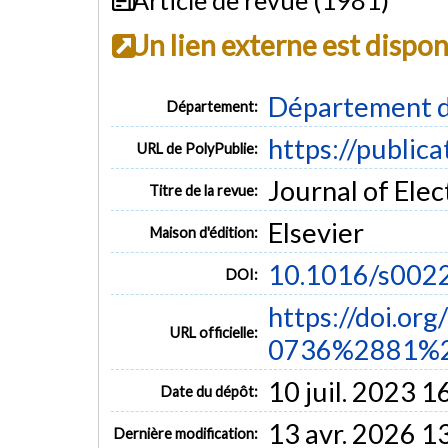
Un lien externe est dispo
Département d
Département:
https://public
URL de PolyPublie:
Journal of Elec
Titre de la revue:
Elsevier
Maison d'édition:
10.1016/s002
DOI:
https://doi.or
URL officielle:
0736%2881%2
10 juil. 2023 1
Date du dépôt:
13 avr. 2026 1
Dernière modification: