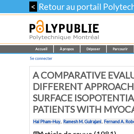
<
Retour au portail Polyte
Accueil
À propos
Déposer
Parcourir
Se connecter
A COMPARATIVE EVAL
DIFFERENT APPROACH
SURFACE ISOPOTENTIA
PATIENTS WITH MYOC
Hai Pham-Huy
,
Ramesh M. Gulrajani
,
Fernand A. Rob
Article de revue (1981)