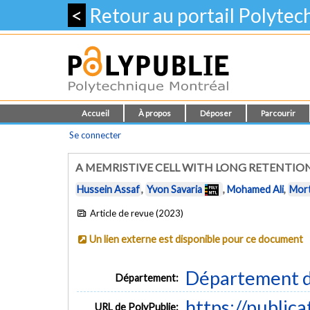
<
Retour au portail Polyte
Accueil
À propos
Déposer
Parcourir
Se connecter
A MEMRISTIVE CELL WITH LONG RETENTIO
Hussein Assaf
,
Yvon Savaria
,
Mohamed Ali
,
Mort
Article de revue (2023)
Un lien externe est disponible pour ce document
Département d
Département:
https://public
URL de PolyPublie: