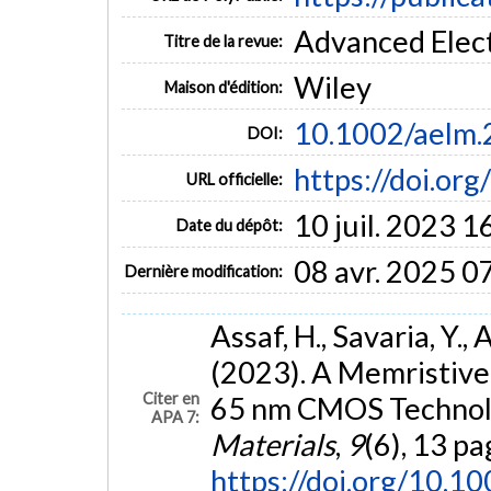
Advanced Electr
Titre de la revue:
Wiley
Maison d'édition:
10.1002/aelm
DOI:
https://doi.o
URL officielle:
10 juil. 2023 1
Date du dépôt:
08 avr. 2025 0
Dernière modification:
Assaf, H., Savaria, Y.,
(2023). A Memristive
Citer en
65 nm CMOS Technol
APA 7:
Materials
,
9
(6), 13 pa
https://doi.org/10.