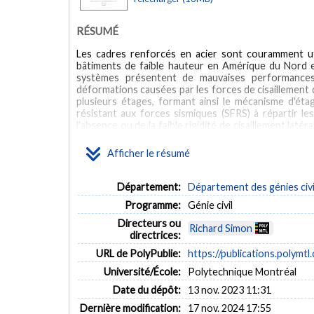
RÉSUMÉ
Les cadres renforcés en acier sont couramment ut
bâtiments de faible hauteur en Amérique du Nord en 
systèmes présentent de mauvaises performance
déformations causées par les forces de cisaillement
plusieurs étages, formant ainsi le mécanisme d'ét
résistant aux forces sismiques (SFRS) à répartir le
l'absence ou de la faible rigidité de cisaillement laté
effets du second ordre P-delta influencent la répo
produit pendant le cycle de chargement, où la force d
Afficher le résumé
du SFRS à dissiper l'énergie sismique, entraînant de
ordre plus élevées. Le deuxième se produit pendant l
au P-delta compromet le mécanisme de retour à la 
Département:
Département des génies civi
codes de conception internationaux en Amérique du No
Programme:
Génie civil
résistance à la flexion des étages pour compenser 
coefficient de stabilité. Compte tenu de son insuffis
Directeurs ou
Richard Simon
la stabilité, telles que la limitation de la hauteur 
directrices:
l'évitement des cadres à frottement (FBF) en tan
URL de PolyPublie:
https://publications.polymtl
autorisant uniquement les FBF en tant que amortisseu
Université/École:
Polytechnique Montréal
ABSTRACT
Date du dépôt:
13 nov. 2023 11:31
Steel-braced frames are commonly-used seismic force
Dernière modification:
17 nov. 2024 17:55
their simplicity and cost-effectiveness. However, the