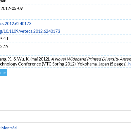
apan
 2012-05-09
cs.2012.6240173
org/10.1109/vetecs.2012.6240173
15:11
12:19
hang, X., & Wu, K. (mai 2012).
A Novel Wideband Printed Diversity Anten
Technology Conference (VTC Spring 2012), Yokohama, Japan (5 pages).
h
e Montréal
.