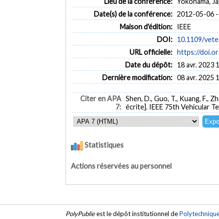
Lieu de la conférence:
Yokohama, J
Date(s) de la conférence:
2012-05-06 -
Maison d'édition:
IEEE
DOI:
10.1109/vete
URL officielle:
https://doi.
Date du dépôt:
18 avr. 2023 
Dernière modification:
08 avr. 2025 
Citer en APA
Shen, D., Guo, T., Kuang, F., Z
7:
écrite]. IEEE 75th Vehicular 
Statistiques
Actions réservées au personnel
PolyPublie
est le dépôt institutionnel de
Polytechniqu