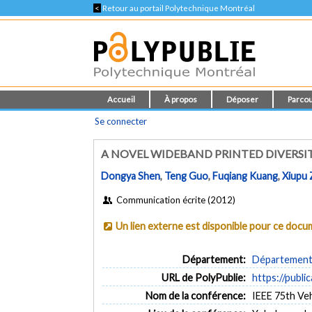
<
Retour au portail Polytechnique Montréal
Accueil
À propos
Déposer
Parcou
Se connecter
A NOVEL WIDEBAND PRINTED DIVERS
Dongya Shen
,
Teng Guo
,
Fuqiang Kuang
,
Xiupu
Communication écrite (2012)
Un lien externe est disponible pour ce doc
Département:
Département 
URL de PolyPublie:
https://publi
Nom de la conférence:
IEEE 75th Ve