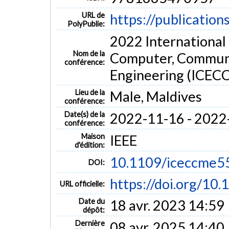
URL de
https://publication
PolyPublie:
2022 International 
Nom de la
Computer, Communi
conférence:
Engineering (ICEC
Lieu de la
Male, Maldives
conférence:
Date(s) de la
2022-11-16 - 2022
conférence:
Maison
IEEE
d'édition:
10.1109/iceccme5
DOI:
https://doi.org/1
URL officielle:
Date du
18 avr. 2023 14:59
dépôt:
Dernière
08 avr. 2025 14:40