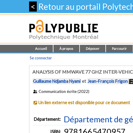
<
Retour au portail Polyte
Accueil
À propos
Déposer
Parcourir
Se connecter
ANALYSIS OF MMWAVE 77 GHZ INTER-VEHI
Guillaume Ndjamba Nyami
et
Jean-François Frigon
Communication écrite (2022)
Un lien externe est disponible pour ce document
Département de gén
Département:
9781665470957
ISBN: