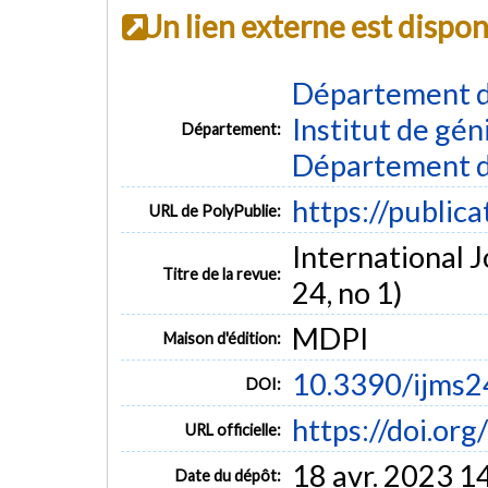
Un lien externe est dispo
Département d
Institut de gén
Département:
Département d
https://public
URL de PolyPublie:
International J
Titre de la revue:
24, no 1)
MDPI
Maison d'édition:
10.3390/ijms
DOI:
https://doi.o
URL officielle:
18 avr. 2023 1
Date du dépôt: