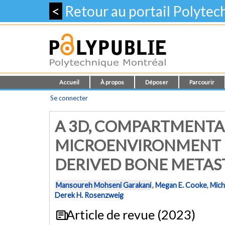
<
Retour au portail Polyte
Accueil
À propos
Déposer
Parcourir
Se connecter
A 3D, COMPARTMENT
MICROENVIRONMENT M
DERIVED BONE METAS
Mansoureh Mohseni Garakani
,
Megan E. Cooke
,
Mich
Derek H. Rosenzweig
Article de revue (2023)