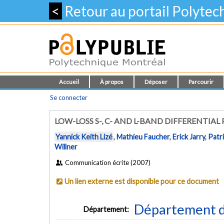
<
Retour au portail Polyte
Accueil
À propos
Déposer
Parcourir
Se connecter
LOW-LOSS S-, C- AND L-BAND DIFFERENTIA
Yannick Keith Lizé
,
Mathieu Faucher
,
Erick Jarry
,
Patr
Willner
Communication écrite (2007)
Un lien externe est disponible pour ce document
Département d
Département: