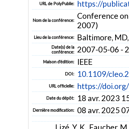
https://public
URL de PolyPublie:
Conference on 
Nom de la conférence:
2007)
Baltimore, MD
Lieu de la conférence:
Date(s) de la
2007-05-06 - 
conférence:
IEEE
Maison d'édition:
10.1109/cleo.
DOI:
https://doi.or
URL officielle:
18 avr. 2023 1
Date du dépôt:
08 avr. 2025 0
Dernière modification:
Lizé, Y. K., Faucher, M.