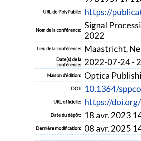
https://public
URL de PolyPublie:
Signal Process
Nom de la conférence:
2022
Maastricht, Ne
Lieu de la conférence:
Date(s) de la
2022-07-24 - 
conférence:
Optica Publish
Maison d'édition:
10.1364/sppco
DOI:
https://doi.or
URL officielle:
18 avr. 2023 1
Date du dépôt:
08 avr. 2025 1
Dernière modification: