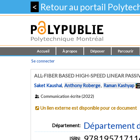
<
Retour au portail Polyte
Accueil
À propos
Déposer
Parcourir
Se connecter
ALL-FIBER BASED HIGH-SPEED LINEAR PASS
Saket Kaushal
,
Anthony Roberge
,
Raman Kashyap
Communication écrite (2022)
Un lien externe est disponible pour ce document
Département d
Département:
97819571711
ISBN: