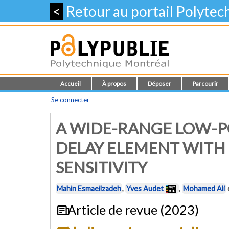
<
Retour au portail Polyte
Accueil
À propos
Déposer
Parcourir
Se connecter
A WIDE-RANGE LOW-P
DELAY ELEMENT WITH
SENSITIVITY
Mahin Esmaeilzadeh
,
Yves Audet
,
Mohamed Ali
Article de revue (2023)