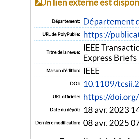
Un lien externe est dispo
Département d
Département:
https://public
URL de PolyPublie:
IEEE Transactio
Titre de la revue:
Express Briefs (
IEEE
Maison d'édition:
10.1109/tcsii
DOI:
https://doi.or
URL officielle:
18 avr. 2023 1
Date du dépôt:
08 avr. 2025 0
Dernière modification: