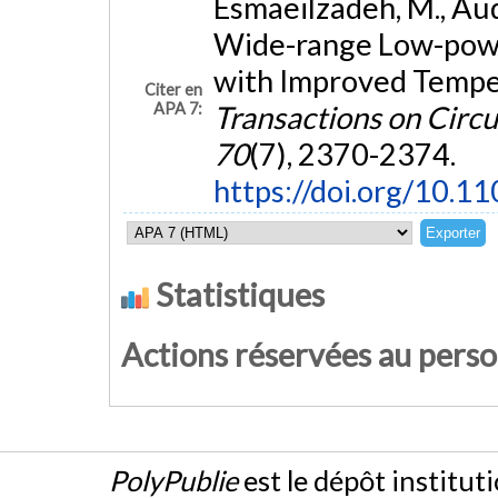
Esmaeilzadeh, M., Aude
Wide-range Low-powe
with Improved Temper
Citer en
APA 7:
Transactions on Circui
70
(7), 2370-2374.
https://doi.org/10.1
Statistiques
Actions réservées au pers
PolyPublie
est le dépôt institut