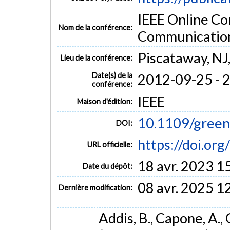
IEEE Online C
Nom de la conférence:
Communicatio
Piscataway, NJ
Lieu de la conférence:
Date(s) de la
2012-09-25 - 
conférence:
IEEE
Maison d'édition:
10.1109/gree
DOI:
https://doi.o
URL officielle:
18 avr. 2023 1
Date du dépôt:
08 avr. 2025 1
Dernière modification:
Addis, B., Capone, A., C