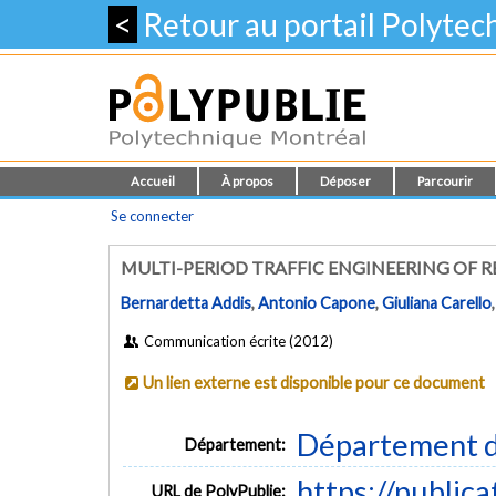
<
Retour au portail Polyte
Accueil
À propos
Déposer
Parcourir
Se connecter
MULTI-PERIOD TRAFFIC ENGINEERING OF R
Bernardetta Addis
,
Antonio Capone
,
Giuliana Carello
Communication écrite (2012)
Un lien externe est disponible pour ce document
Département d
Département:
https://public
URL de PolyPublie: