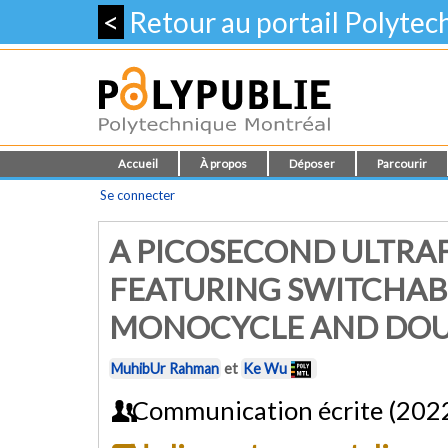
<
Retour au portail Polyte
Accueil
À propos
Déposer
Parcourir
Se connecter
A PICOSECOND ULTRA
FEATURING SWITCHAB
MONOCYCLE AND DOU
MuhibUr Rahman
et
Ke Wu
Communication écrite (202