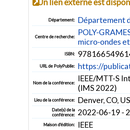
Un lien externe est dispo
Département d
Département:
POLY-GRAMES -
Centre de recherche:
micro-ondes et
97816654961
ISBN:
https://public
URL de PolyPublie:
IEEE/MTT-S In
Nom de la conférence:
(IMS 2022)
Denver, CO, U
Lieu de la conférence:
Date(s) de la
2022-06-19 - 
conférence:
IEEE
Maison d'édition: