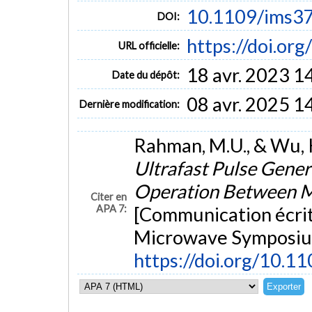
10.1109/ims3
DOI:
https://doi.o
URL officielle:
18 avr. 2023 1
Date du dépôt:
08 avr. 2025 1
Dernière modification:
Rahman, M.U., & Wu, K
Ultrafast Pulse Gener
Operation Between M
Citer en
APA 7:
[Communication écrit
Microwave Symposium
https://doi.org/10.