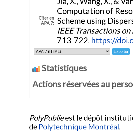
Jia, X., Wang, X., & V
Computation of Reso
Citer en
Scheme using Dispers
APA 7:
IEEE Transactions on
713-722.
https://do
Statistiques
Actions réservées au pers
PolyPublie
est le dépôt institut
de
Polytechnique Montréal
.