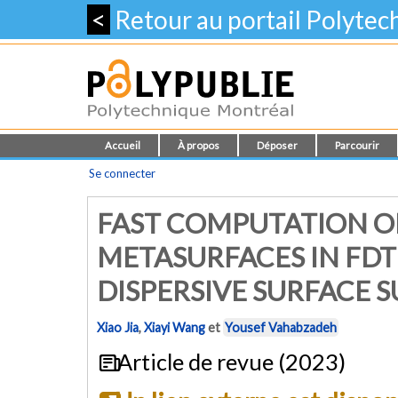
<
Retour au portail Polyte
Accueil
À propos
Déposer
Parcourir
Se connecter
FAST COMPUTATION O
METASURFACES IN FD
DISPERSIVE SURFACE 
Xiao Jia
,
Xiayi Wang
et
Yousef Vahabzadeh
Article de revue (2023)