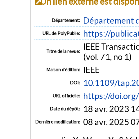
Un lien externe est dispo
Département d
Département:
https://public
URL de PolyPublie:
IEEE Transacti
Titre de la revue:
(vol. 71, no 1)
IEEE
Maison d'édition:
10.1109/tap.
DOI:
https://doi.o
URL officielle:
18 avr. 2023 1
Date du dépôt:
08 avr. 2025 0
Dernière modification: