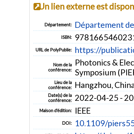
Un lien externe est dispo
Département de 
Département:
978166546023
ISBN:
https://publicat
URL de PolyPublie:
Photonics & Ele
Nom de la
conférence:
Symposium (PIE
Lieu de la
Hangzhou, Chin
conférence:
Date(s) de la
2022-04-25 - 2
conférence:
IEEE
Maison d'édition:
10.1109/piers5
DOI: