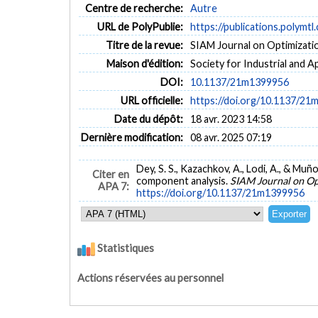
Centre de recherche:
Autre
URL de PolyPublie:
https://publications.polymtl
Titre de la revue:
SIAM Journal on Optimization
Maison d'édition:
Society for Industrial and A
DOI:
10.1137/21m1399956
URL officielle:
https://doi.org/10.1137/2
Date du dépôt:
18 avr. 2023 14:58
Dernière modification:
08 avr. 2025 07:19
Dey, S. S., Kazachkov, A., Lodi, A., & Mu
Citer en
component analysis.
SIAM Journal on Op
APA 7:
https://doi.org/10.1137/21m1399956
Statistiques
Actions réservées au personnel