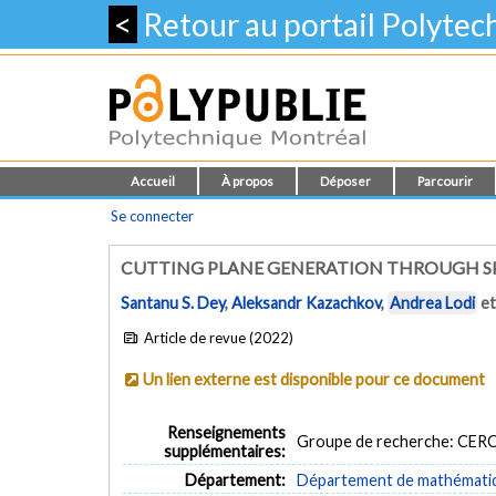
<
Retour au portail Polyte
Accueil
À propos
Déposer
Parcourir
Se connecter
CUTTING PLANE GENERATION THROUGH SP
Santanu S. Dey
,
Aleksandr Kazachkov
,
Andrea Lodi
e
Article de revue (2022)
Un lien externe est disponible pour ce document
Renseignements
Groupe de recherche: CERC
supplémentaires:
Département:
Département de mathématiqu