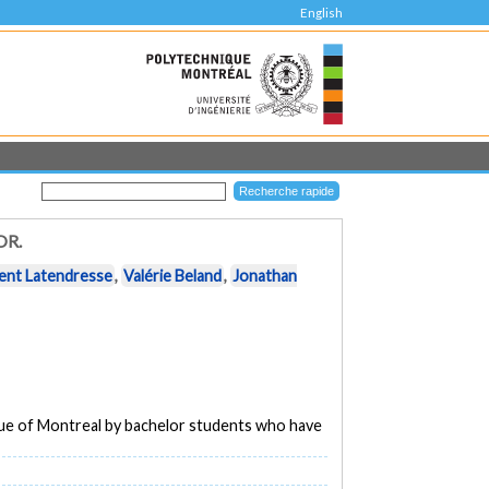
English
OR.
ent Latendresse
,
Valérie Beland
,
Jonathan
que of Montreal by bachelor students who have