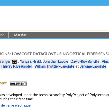
rir
Chercher
ONS : LOW COST DATAGLOVE USING OPTICAL FIBER SENS
oranger
,
Yahya El-Iraki
,
Jonathan Lavoie
,
David-Roy Banville
,
Vinc
,
Thierry P. Beausoleil
,
William Trottier-Lapointe
et
Jerome Lapointe
ument
 was developed under the technical society PolyProject of Polytechni
during their free time.
de génie électrique