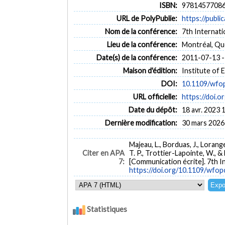
ISBN:
9781457708
URL de PolyPublie:
https://publi
Nom de la conférence:
7th Internat
Lieu de la conférence:
Montréal, Q
Date(s) de la conférence:
2011-07-13 -
Maison d'édition:
Institute of 
DOI:
10.1109/wfo
URL officielle:
https://doi.
Date du dépôt:
18 avr. 2023 
Dernière modification:
30 mars 2026
Majeau, L., Borduas, J., Loranger
Citer en APA
T. P., Trottier-Lapointe, W., & L
7:
[Communication écrite]. 7th 
https://doi.org/10.1109/wfo
Statistiques