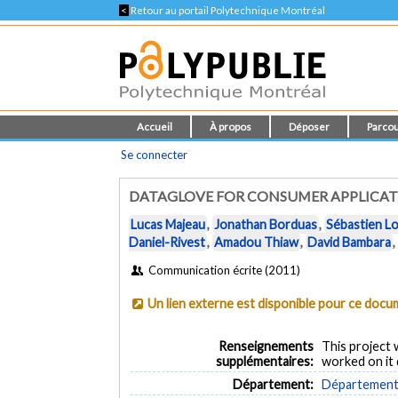
<
Retour au portail Polytechnique Montréal
Accueil
À propos
Déposer
Parcou
Se connecter
DATAGLOVE FOR CONSUMER APPLICATI
Lucas Majeau
,
Jonathan Borduas
,
Sébastien L
Daniel-Rivest
,
Amadou Thiaw
,
David Bambara
Communication écrite (2011)
Un lien externe est disponible pour ce doc
Renseignements
This project
supplémentaires:
worked on it 
Département:
Département 