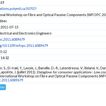
619
cations.polymtl.ca/50707/
ional Workshop on Fibre and Optical Passive Components (WFOPC 20
uébec
 2011-07-15
Electrical and Electronics Engineers
pc.2011.6089679
org/10.1109/wfopc.2011.6089679
15:12
 14:32
, S., El-Iraki, Y., Lavoie, J., Banville, D.-R., Latendresse, V., Beland, V., D
apointe, J. (juillet 2011).
Dataglove for consumer applications : Low cost 
International Workshop on Fibre and Optical Passive Components (WF
pc.2011.6089679