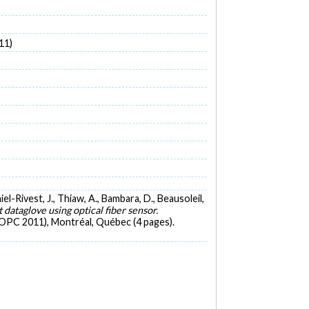
11)
aniel-Rivest, J., Thiaw, A., Bambara, D., Beausoleil,
dataglove using optical fiber sensor.
OPC 2011), Montréal, Québec (4 pages).