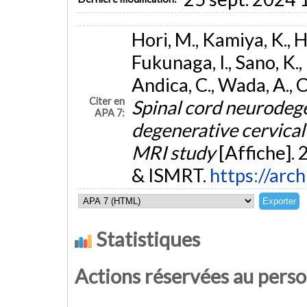
Hori, M., Kamiya, K., 
Fukunaga, I., Sano, K.,
Andica, C., Wada, A., 
Citer en
Spinal cord neurodege
APA 7:
degenerative cervical
MRI study
[Affiche].
& ISMRT.
https://arc
Statistiques
Actions réservées au pers