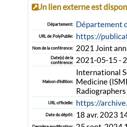
Un lien externe est dispo
Département d
Département:
https://public
URL de PolyPublie:
2021 Joint an
Nom de la conférence:
Date(s) de la
2021-05-15 - 
conférence:
International 
Medicine (ISMR
Maison d'édition:
Radiographers 
https://archiv
URL officielle:
18 avr. 2023 1
Date du dépôt:
25 sept. 2024 
Dernière modification: