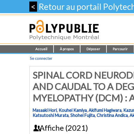
<
Retour au portail Polyte
Accueil
À propos
Déposer
Parcourir
Se connecter
SPINAL CORD NEUROD
AND CAUDAL TO A DEG
MYELOPATHY (DCM) : 
Masaaki Hori
,
Kouhei Kamiya
,
Akifumi Hagiwara
,
Kazu
Katsutoshi Murata
,
Shohei Fujita
,
Christina Andica
,
Ak
Affiche (2021)