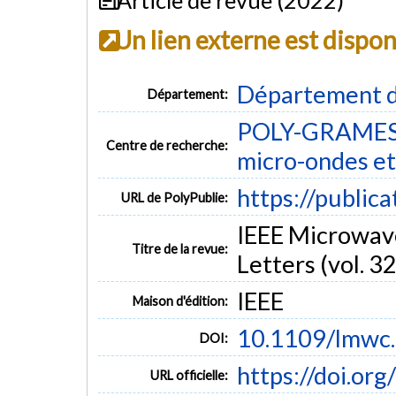
Un lien externe est dispo
Département d
Département:
POLY-GRAMES -
Centre de recherche:
micro-ondes et
https://public
URL de PolyPublie:
IEEE Microwav
Titre de la revue:
Letters (vol. 32
IEEE
Maison d'édition:
10.1109/lmwc
DOI:
https://doi.o
URL officielle: