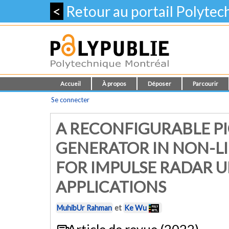
<
Retour au portail Polyte
Accueil
À propos
Déposer
Parcourir
Se connecter
A RECONFIGURABLE P
GENERATOR IN NON-LI
FOR IMPULSE RADAR 
APPLICATIONS
MuhibUr Rahman
et
Ke Wu
Article de revue (2022)