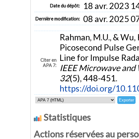
18 avr. 2023 1
Date du dépôt:
08 avr. 2025 0
Dernière modification:
Rahman, M.U., & Wu, 
Picosecond Pulse Gen
Line for Impulse Rad
Citer en
APA 7:
IEEE Microwave and 
32
(5), 448-451.
https://doi.org/10.
Statistiques
Actions réservées au pers