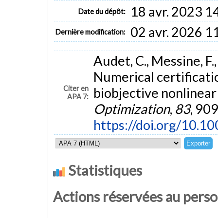
18 avr. 2023 1
Date du dépôt:
02 avr. 2026 1
Dernière modification:
Audet, C., Messine, F.,
Numerical certificati
Citer en
biobjective nonlinea
APA 7:
Optimization
,
83
, 90
https://doi.org/10.
Statistiques
Actions réservées au pers