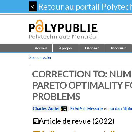
<
Retour au portail Polyte
Accueil
À propos
Déposer
Parcourir
Se connecter
CORRECTION TO: NUME
PARETO OPTIMALITY F
PROBLEMS
Charles Audet
,
Frédéric Messine
et
Jordan Ninin
Article de revue (2022)