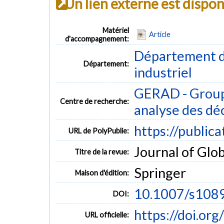
Un lien externe est dispo
Matériel
Article
d'accompagnement:
Département d
Département:
industriel
GERAD - Group
Centre de recherche:
analyse des dé
https://public
URL de PolyPublie:
Journal of Glob
Titre de la revue:
Springer
Maison d'édition:
10.1007/s108
DOI:
https://doi.o
URL officielle: