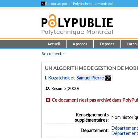
<
Retour au portail Polytechnique Montréal
Accueil
À propos
Déposer
Parcou
Se connecter
UN ALGORITHME DE GESTION DE MOBIL
I. Kozatchok
et
Samuel Pierre
Résumé (2000)
Ce document n'est pas archivé dans PolyPub
Renseignements
Nom historiq
supplémentaires:
Département 
Département:
Département d