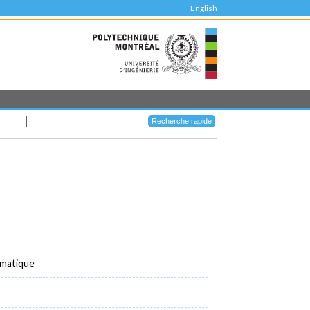
English
rmatique