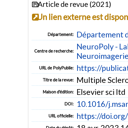
Article de revue (2021)
Un lien externe est dispo
Département d
Département:
NeuroPoly - La
Centre de recherche:
Neuroimageri
https://public
URL de PolyPublie:
Multiple Sclero
Titre de la revue:
Elsevier sci ltd
Maison d'édition:
10.1016/j.msa
DOI:
https://doi.or
URL officielle:
18 avr. 2023 1
Date du dépôt: