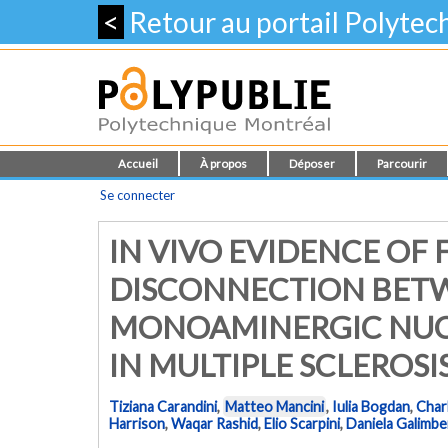
<
Retour au portail Polyte
Accueil
À propos
Déposer
Parcourir
Se connecter
IN VIVO EVIDENCE OF
DISCONNECTION BET
MONOAMINERGIC NUC
IN MULTIPLE SCLEROSI
Tiziana Carandini
,
Matteo Mancini
,
Iulia Bogdan
,
Char
Harrison
,
Waqar Rashid
,
Elio Scarpini
,
Daniela Galimbe