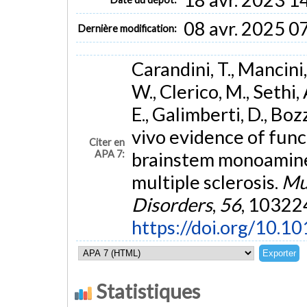
08 avr. 2025 0
Dernière modification:
Carandini, T., Mancini, 
W., Clerico, M., Sethi, 
E., Galimberti, D., Boz
vivo evidence of fun
Citer en
APA 7:
brainstem monoaminer
multiple sclerosis.
Mul
Disorders
,
56
, 103224
https://doi.org/10.1
Statistiques