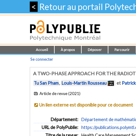
<
Retour au portail Polyte
Accueil
À propos
Déposer
Parcourir
Se connecter
A TWO-PHASE APPROACH FOR THE RADIO
Tu San Pham
,
Louis-Martin Rousseau
et
Patric
Article de revue (2021)
Un lien externe est disponible pour ce document
Département:
Département de mathématiqu
URL de PolyPublie:
https://publications.polymtl
Titre de la revue:
Health Care Management Scie