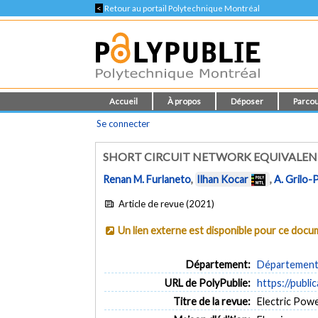
<
Retour au portail Polytechnique Montréal
Accueil
À propos
Déposer
Parcou
Se connecter
SHORT CIRCUIT NETWORK EQUIVALENT
Renan M. Furlaneto
,
Ilhan Kocar
,
A. Grilo-
Article de revue (2021)
Un lien externe est disponible pour ce doc
Département:
Département 
URL de PolyPublie:
https://publi
Titre de la revue:
Electric Powe