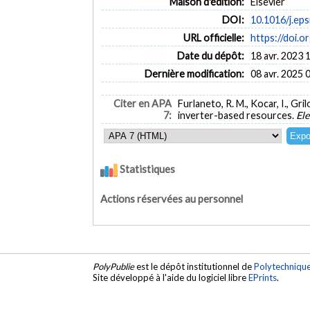
Maison d'édition:
Elsevier
DOI:
10.1016/j.ep
URL officielle:
https://doi.o
Date du dépôt:
18 avr. 2023 
Dernière modification:
08 avr. 2025 
Citer en APA
Furlaneto, R. M., Kocar, I., Gr
7:
inverter-based resources.
El
Statistiques
Actions réservées au personnel
PolyPublie
est le dépôt institutionnel de
Polytechniqu
Site développé à l'aide du logiciel libre
EPrints
.