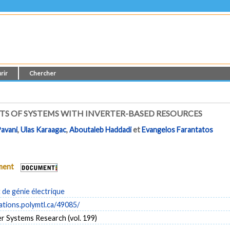
rir
Chercher
S OF SYSTEMS WITH INVERTER-BASED RESOURCES
Pavani
,
Ulas Karaagac
,
Aboutaleb Haddadi
et
Evangelos Farantatos
ument
de génie électrique
cations.polymtl.ca/49085/
r Systems Research (vol. 199)