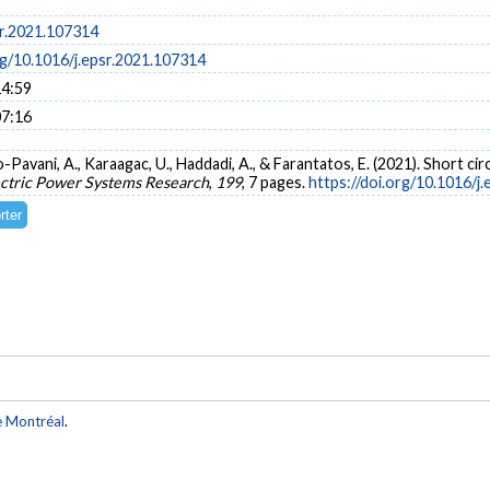
sr.2021.107314
rg/10.1016/j.epsr.2021.107314
14:59
07:16
ilo-Pavani, A., Karaagac, U., Haddadi, A., & Farantatos, E. (2021). Short 
ectric Power Systems Research
,
199
, 7 pages.
https://doi.org/10.1016/j
e Montréal
.