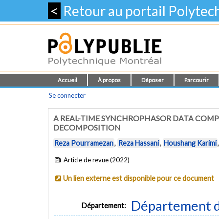
<
Retour au portail Polyte
Accueil
À propos
Déposer
Parcourir
Se connecter
A REAL-TIME SYNCHROPHASOR DATA COMP
DECOMPOSITION
Reza Pourramezan
,
Reza Hassani
,
Houshang Karimi
Article de revue (2022)
Un lien externe est disponible pour ce document
Département d
Département: