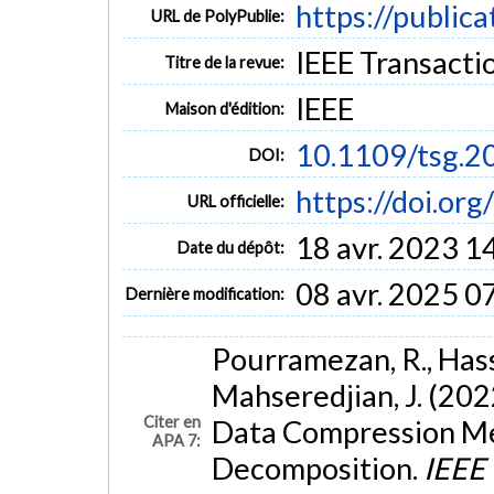
https://public
URL de PolyPublie:
IEEE Transactio
Titre de la revue:
IEEE
Maison d'édition:
10.1109/tsg.
DOI:
https://doi.or
URL officielle:
18 avr. 2023 1
Date du dépôt:
08 avr. 2025 0
Dernière modification:
Pourramezan, R., Hassa
Mahseredjian, J. (20
Citer en
Data Compression Me
APA 7:
Decomposition.
IEEE 