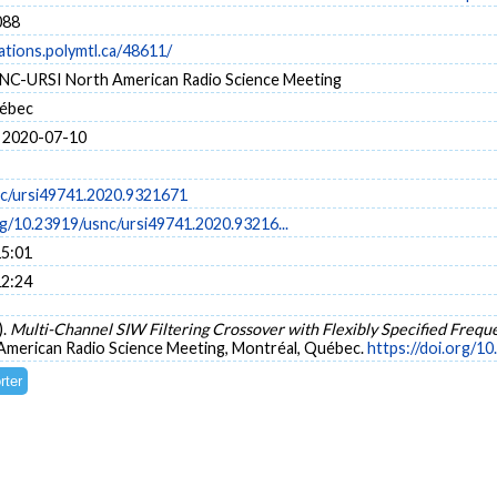
088
cations.polymtl.ca/48611/
C-URSI North American Radio Science Meeting
uébec
 2020-07-10
c/ursi49741.2020.9321671
rg/10.23919/usnc/ursi49741.2020.93216...
15:01
12:24
).
Multi-Channel SIW Filtering Crossover with Flexibly Specified Freq
erican Radio Science Meeting, Montréal, Québec.
https://doi.org/1