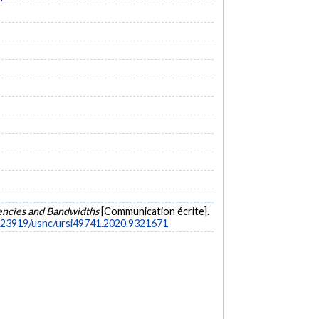
uencies and Bandwidths
[Communication écrite].
0.23919/usnc/ursi49741.2020.9321671