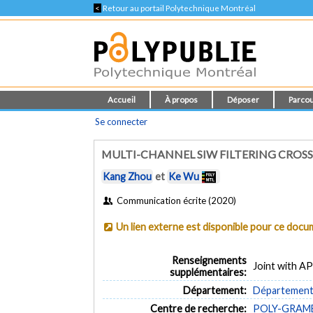
<
Retour au portail Polytechnique Montréal
Accueil
À propos
Déposer
Parcou
Se connecter
MULTI-CHANNEL SIW FILTERING CROS
Kang Zhou
et
Ke Wu
Communication écrite (2020)
Un lien externe est disponible pour ce doc
Renseignements
Joint with A
supplémentaires:
Département:
Département 
Centre de recherche:
POLY-GRAMES 