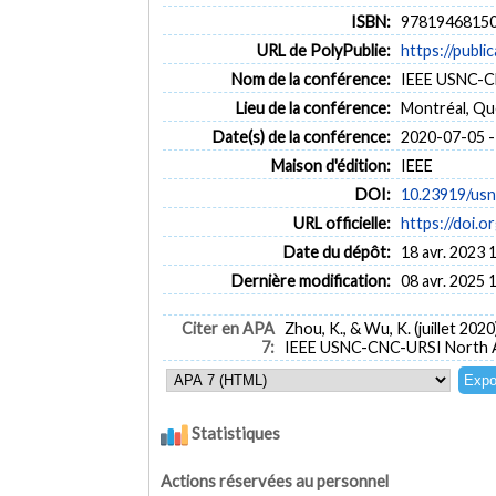
ISBN:
9781946815
URL de PolyPublie:
https://publi
Nom de la conférence:
IEEE USNC-CN
Lieu de la conférence:
Montréal, Q
Date(s) de la conférence:
2020-07-05 -
Maison d'édition:
IEEE
DOI:
10.23919/usn
URL officielle:
https://doi.o
Date du dépôt:
18 avr. 2023 
Dernière modification:
08 avr. 2025 
Citer en APA
Zhou, K., & Wu, K. (juillet 2020
7:
IEEE USNC-CNC-URSI North Am
Statistiques
Actions réservées au personnel