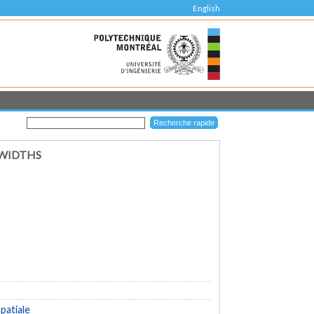
English
DWIDTHS
patiale