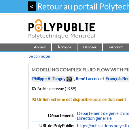
<
Retour au portail Polyte
Accueil
À propos
Déposer
Parcourir
Se connecter
MODELLING COMPLEX FLUID FLOW WITH FI
Philippe A. Tanguy
,
René Lacroix
et
François Be
Article de revue (1989)
Un lien externe est disponible pour ce document
Département de génie chim
Département:
Direction générale
URL de PolyPublie:
https://publications.polymtl