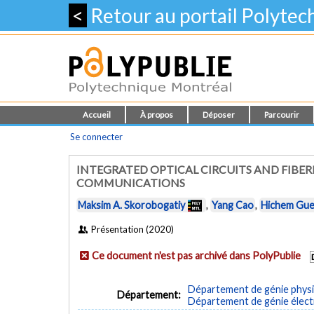
<
Retour au portail Polyte
Accueil
À propos
Déposer
Parcourir
Se connecter
INTEGRATED OPTICAL CIRCUITS AND FIBE
COMMUNICATIONS
Maksim A. Skorobogatiy
,
Yang Cao
,
Hichem Gu
Présentation (2020)
Ce document n'est pas archivé dans PolyPublie
Département de génie phys
Département:
Département de génie élect