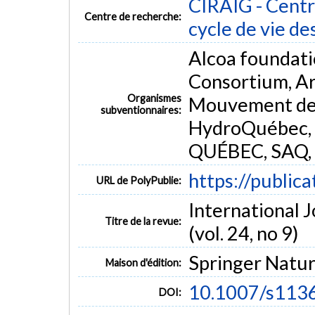
CIRAIG - Centre
Centre de recherche:
cycle de vie de
Alcoa foundatio
Consortium, Ar
Organismes
Mouvement des 
subventionnaires:
HydroQuébec, 
QUÉBEC, SAQ, S
https://public
URL de PolyPublie:
International 
Titre de la revue:
(vol. 24, no 9)
Springer Natu
Maison d'édition:
10.1007/s113
DOI: