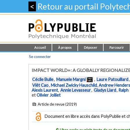
<
Retour au portail Polyte
Accueil
À propos
Déposer
Parcourir
Se connecter
IMPACT WORLD+: A GLOBALLY REGIONALIZ
Cécile Bulle
,
Manuele Margni
,
Laure Patouillard
Viêt Cao
,
Michael Zwicky Hauschild
,
Andrew Hender
Alexis Laurent
,
Annie Levasseur
,
Gladys Liard
,
Ralph
et
Olivier Jolliet
Article de revue (2019)
Document en libre accès dans PolyPublie et chez