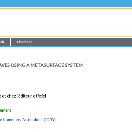
rir
Chercher
AVES USING A METASURFACE SYSTEM
t chez l'éditeur officiel
ocument
ve Commons: Attribution (CC BY)