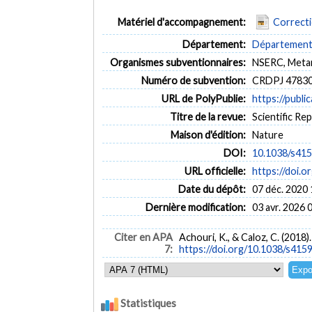
Matériel d'accompagnement:
Correct
Département:
Département 
Organismes subventionnaires:
NSERC, Metam
Numéro de subvention:
CRDPJ 4783
URL de PolyPublie:
https://publi
Titre de la revue:
Scientific Rep
Maison d'édition:
Nature
DOI:
10.1038/s41
URL officielle:
https://doi.
Date du dépôt:
07 déc. 2020 
Dernière modification:
03 avr. 2026 
Citer en APA
Achouri, K., & Caloz, C. (201
7:
https://doi.org/10.1038/s41
Statistiques