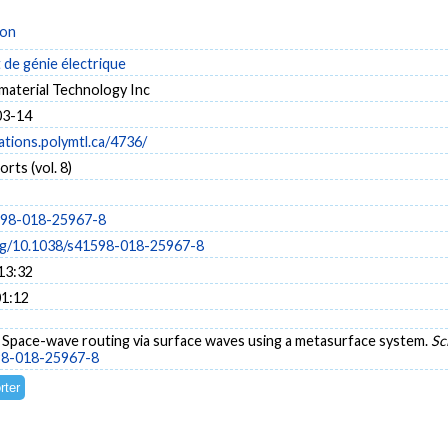
ion
de génie électrique
aterial Technology Inc
03-14
cations.polymtl.ca/4736/
orts (vol. 8)
598-018-25967-8
org/10.1038/s41598-018-25967-8
13:32
01:12
8). Space-wave routing via surface waves using a metasurface system.
Sc
598-018-25967-8