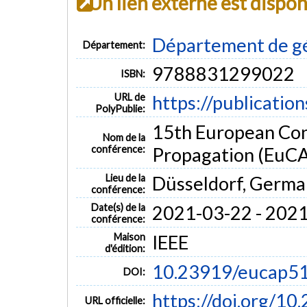
Un lien externe est dispo
Département de gé
Département:
9788831299022
ISBN:
URL de
https://publicatio
PolyPublie:
15th European Con
Nom de la
conférence:
Propagation (EuC
Lieu de la
Düsseldorf, Germa
conférence:
Date(s) de la
2021-03-22 - 202
conférence:
Maison
IEEE
d'édition:
10.23919/eucap5
DOI:
https://doi.org/
URL officielle: