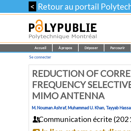
<
Retour au portail Polyte
Accueil
À propos
Déposer
Parcourir
Se connecter
REDUCTION OF CORRE
FREQUENCY SELECTIV
MIMO ANTENNA
M. Nouman Ashraf
,
Muhammad U. Khan
,
Tayyab Hassa
Communication écrite (202