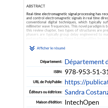
ABSTRACT
Real-time electromagnetic signal processing has rec
and control electromagnetic signals in real time direc
conventional digital techniques, which typically
millimeter wave frequencies. This novel paradigm is 
this review chapter, two types of structures are pr
phasers are typically group delay engineered to m
metasurfaces enhances these functionalities by prov
kinds of phasers are presented here: static and dyn
based spatial phasers. Finally, two applications illu
Afficher le résumé
leaky-wave antenna for high-resolution spectrum ana
MOTS CLÉS
Département d
Département:
analog signal processing
dispersion engineering
real-time
978-953-51-3
ISBN:
leaky-wave antennas
spectrum analyzers
dispersion modul
https://public
URL de PolyPublie:
Sandra Costan
Éditeurs ou éditrices:
IntechOpen
Maison d'édition: