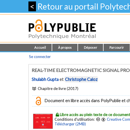
<
Retour au portail Polyte
Accueil
À propos
Déposer
Parcourir
Se connecter
REAL-TIME ELECTROMAGNETIC SIGNAL PROC
Shulabh Gupta
et
Christophe Caloz
Chapitre de livre (2017)
Document en libre accès dans PolyPublie et chez
Libre accès au plein texte de ce documen
Conditions d'utilisation:
Creative Com
Télécharger (2MB)