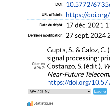
10.5772/6735
DOI:
https://doi.or
URL officielle:
17 déc. 2021 1
Date du dépôt:
27 sept. 2024 
Dernière modification:
Gupta, S., & Caloz, C
signal processing: pri
Citer en
Costanzo, S. (édit.),
Wa
APA 7:
Near-Future Telecom
https://doi.org/10.5
Statistiques