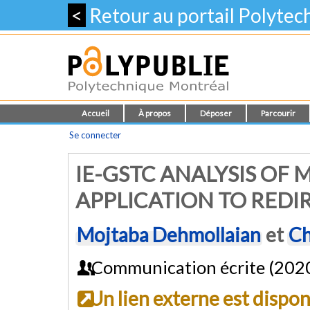
<
Retour au portail Polyte
Accueil
À propos
Déposer
Parcourir
Se connecter
IE-GSTC ANALYSIS OF 
APPLICATION TO REDI
Mojtaba Dehmollaian
et
Ch
Communication écrite (202
Un lien externe est dispo