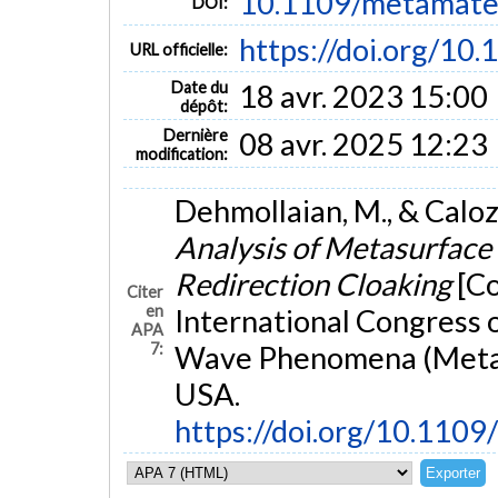
10.1109/metamate
DOI:
https://doi.org/10
URL officielle:
Date du
18 avr. 2023 15:00
dépôt:
Dernière
08 avr. 2025 12:23
modification:
Dehmollaian, M., & Caloz
Analysis of Metasurface 
Redirection Cloaking
[C
Citer
en
International Congress o
APA
7:
Wave Phenomena (Metama
USA.
https://doi.org/10.11