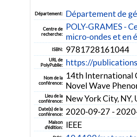
Département de gén
Département:
POLY-GRAMES - Cen
Centre de
recherche:
micro-ondes et en é
9781728161044
ISBN:
URL de
https://publication
PolyPublie:
14th International 
Nom de la
conférence:
Novel Wave Pheno
Lieu de la
New York City, NY,
conférence:
Date(s) de la
2020-09-27 - 2020
conférence:
Maison
IEEE
d'édition: