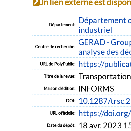
Un lien externe est dispo
Département d
Département:
industriel
GERAD - Group
Centre de recherche:
analyse des dé
https://public
URL de PolyPublie:
Transportation 
Titre de la revue:
INFORMS
Maison d'édition:
10.1287/trsc.
DOI:
https://doi.or
URL officielle:
18 avr. 2023 1
Date du dépôt: