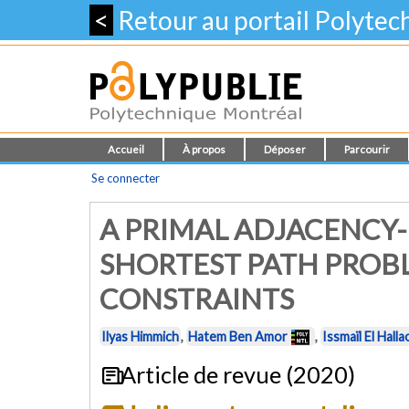
<
Retour au portail Polyte
Accueil
À propos
Déposer
Parcourir
Se connecter
A PRIMAL ADJACENCY
SHORTEST PATH PROB
CONSTRAINTS
Ilyas Himmich
,
Hatem Ben Amor
,
Issmaïl El Halla
Article de revue (2020)