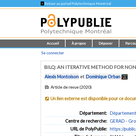
<
Retour au portail Polytechnique Montréal
Accueil
À propos
Déposer
Parcou
Se connecter
BILQ: AN ITERATIVE METHOD FOR NO
Alexis Montoison
et
Dominique Orban
Article de revue (2020)
Un lien externe est disponible pour ce doc
Département:
Département 
Centre de recherche:
GERAD - Grou
URL de PolyPublie:
https://publi