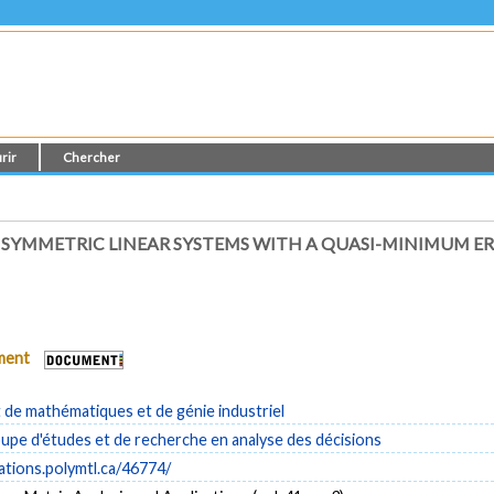
rir
Chercher
NSYMMETRIC LINEAR SYSTEMS WITH A QUASI-MINIMUM E
ument
de mathématiques et de génie industriel
pe d'études et de recherche en analyse des décisions
cations.polymtl.ca/46774/