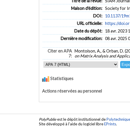
Titre de la revue:
SIAM Journal 
Maison d'édition:
Society for I
DOI:
10.1137/19m
URL officielle:
https://doi.
Date du dépôt:
18 avr. 2023 
Dernière modification:
08 avr. 2025 
Citer en APA
Montoison, A., & Orban, D. (2
7:
on Matrix Analysis and Applic
Statistiques
Actions réservées au personnel
PolyPublie
est le dépôt institutionnel de
Polytechniqu
Site développé à l'aide du logiciel libre
EPrints
.