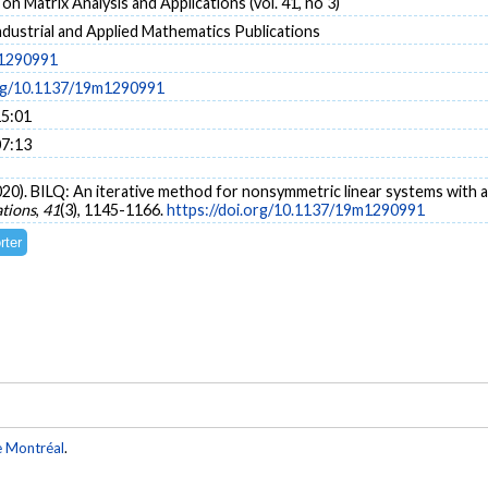
on Matrix Analysis and Applications (vol. 41, no 3)
ndustrial and Applied Mathematics Publications
1290991
org/10.1137/19m1290991
15:01
07:13
020). BILQ: An iterative method for nonsymmetric linear systems with 
ations
,
41
(3), 1145-1166.
https://doi.org/10.1137/19m1290991
e Montréal
.