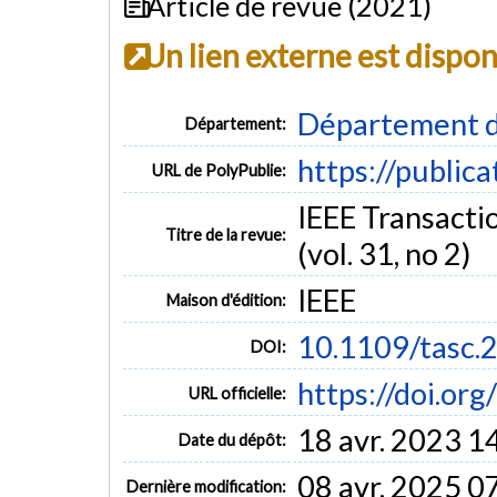
Article de revue (2021)
Un lien externe est dispo
Département d
Département:
https://public
URL de PolyPublie:
IEEE Transacti
Titre de la revue:
(vol. 31, no 2)
IEEE
Maison d'édition:
10.1109/tasc.
DOI:
https://doi.or
URL officielle:
18 avr. 2023 1
Date du dépôt:
08 avr. 2025 0
Dernière modification: