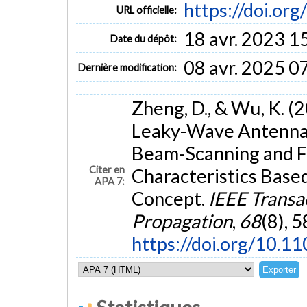
https://doi.o
URL officielle:
18 avr. 2023 1
Date du dépôt:
08 avr. 2025 0
Dernière modification:
Zheng, D., & Wu, K. (
Leaky-Wave Antenna 
Beam-Scanning and F
Citer en
Characteristics Based
APA 7:
Concept.
IEEE Transa
Propagation
,
68
(8), 
https://doi.org/10.