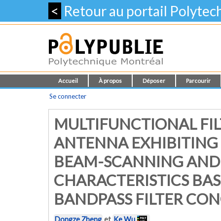
<
Retour au portail Polyte
Accueil
À propos
Déposer
Parcourir
Se connecter
MULTIFUNCTIONAL FI
ANTENNA EXHIBITING
BEAM-SCANNING AND 
CHARACTERISTICS BAS
BANDPASS FILTER CO
Dongze Zheng
et
Ke Wu