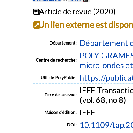
Article de revue (2020)
Un lien externe est dispo
Département d
Département:
POLY-GRAMES -
Centre de recherche:
micro-ondes et
https://public
URL de PolyPublie:
IEEE Transacti
Titre de la revue:
(vol. 68, no 8)
IEEE
Maison d'édition:
10.1109/tap.
DOI: