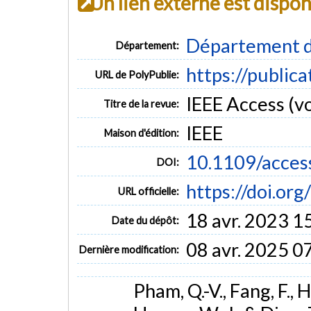
Un lien externe est dispo
Département d
Département:
https://public
URL de PolyPublie:
IEEE Access (vo
Titre de la revue:
IEEE
Maison d'édition:
10.1109/acces
DOI:
https://doi.or
URL officielle:
18 avr. 2023 1
Date du dépôt:
08 avr. 2025 0
Dernière modification:
Pham, Q.-V., Fang, F., Ha,