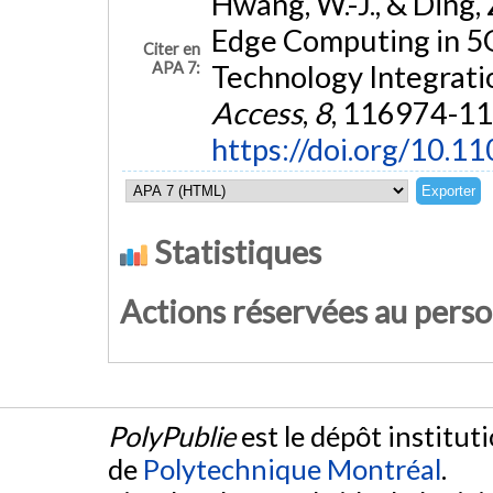
Hwang, W.-J., & Ding,
Edge Computing in 5
Citer en
APA 7:
Technology Integratio
Access
,
8
, 116974-1
https://doi.org/10.
Statistiques
Actions réservées au pers
PolyPublie
est le dépôt institut
de
Polytechnique Montréal
.