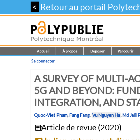
<
Retour au portail Polyte
Accueil
À propos
Déposer
Parcourir
Se connecter
A SURVEY OF MULTI-A
5G AND BEYOND: FUN
INTEGRATION, AND ST
Quoc-Viet Pham
,
Fang Fang
,
Vu Nguyen Ha
,
Md Jalil 
Article de revue (2020)