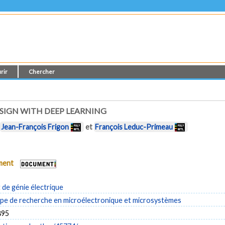
rir
Chercher
SIGN WITH DEEP LEARNING
,
Jean-François Frigon
et
François Leduc-Primeau
ument
de génie électrique
e de recherche en microélectronique et microsystèmes
895