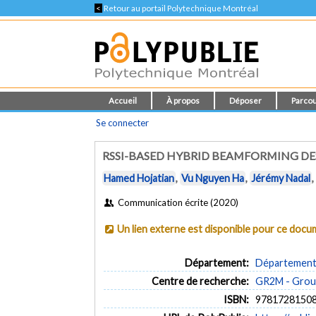
<
Retour au portail Polytechnique Montréal
Accueil
À propos
Déposer
Parcou
Se connecter
RSSI-BASED HYBRID BEAMFORMING DE
Hamed Hojatian
,
Vu Nguyen Ha
,
Jérémy Nadal
Communication écrite (2020)
Un lien externe est disponible pour ce doc
Département:
Département 
Centre de recherche:
GR2M - Group
ISBN:
9781728150