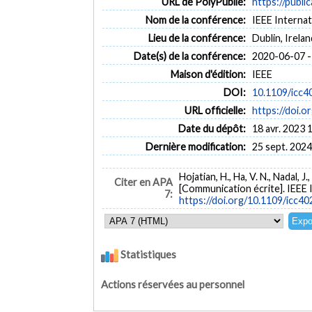
URL de PolyPublie:
https://publi
Nom de la conférence:
IEEE Interna
Lieu de la conférence:
Dublin, Irelan
Date(s) de la conférence:
2020-06-07 -
Maison d'édition:
IEEE
DOI:
10.1109/icc4
URL officielle:
https://doi.
Date du dépôt:
18 avr. 2023 
Dernière modification:
25 sept. 2024
Hojatian, H., Ha, V. N., Nadal, J
Citer en APA
[Communication écrite]. IEEE 
7:
https://doi.org/10.1109/icc4
Statistiques
Actions réservées au personnel