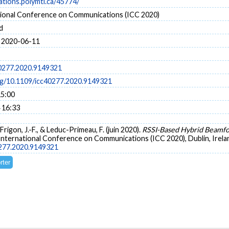
cations.polymtl.ca/45774/
tional Conference on Communications (ICC 2020)
d
 2020-06-11
0277.2020.9149321
org/10.1109/icc40277.2020.9149321
15:00
 16:33
., Frigon, J.-F., & Leduc-Primeau, F. (juin 2020).
RSSI-Based Hybrid Beamfo
International Conference on Communications (ICC 2020), Dublin, Irelan
0277.2020.9149321