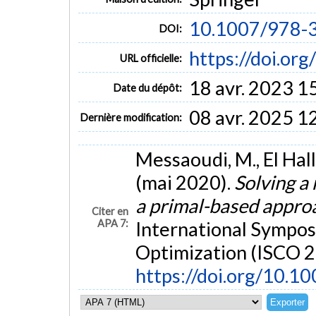
10.1007/978-
DOI:
https://doi.o
URL officielle:
18 avr. 2023 1
Date du dépôt:
08 avr. 2025 1
Dernière modification:
Messaoudi, M., El Halla
(mai 2020).
Solving a 
a primal-based appr
Citer en
APA 7:
International Sympos
Optimization (ISCO 2
https://doi.org/10.