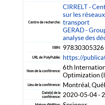
CIRRELT - Cent
sur les réseaux 
transport
Centre de recherche:
GERAD - Group
analyse des dé
97830305326
ISBN:
https://public
URL de PolyPublie:
6th Internatio
Nom de la conférence:
Optimization 
Montréal, Qué
Lieu de la conférence:
Date(s) de la
2020-05-04 - 
conférence:
Springer
Maison d'édition: