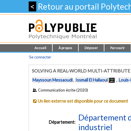
<
Retour au portail Polyte
Accueil
À propos
Déposer
Parcourir
Se connecter
SOLVING A REAL-WORLD MULTI-ATTRIBUTE
Mayssoun Messaoudi
,
Issmaïl El Hallaoui
,
Louis
Communication écrite (2020)
Un lien externe est disponible pour ce document
Département d
Département:
industriel