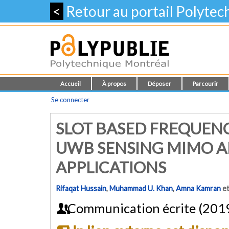
<
Retour au portail Polyte
Accueil
À propos
Déposer
Parcourir
Se connecter
SLOT BASED FREQUEN
UWB SENSING MIMO A
APPLICATIONS
Rifaqat Hussain
,
Muhammad U. Khan
,
Amna Kamran
e
Communication écrite (201