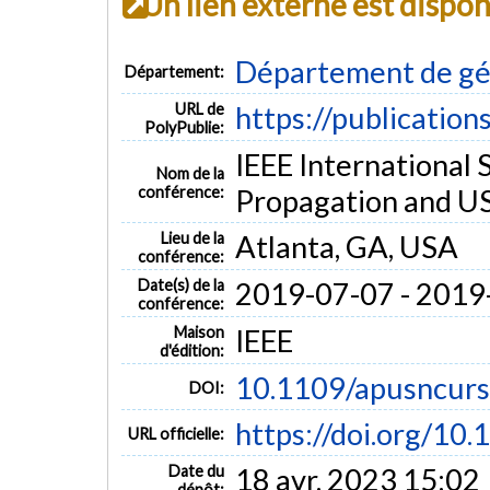
Un lien externe est dispo
Département de gén
Département:
URL de
https://publication
PolyPublie:
IEEE International
Nom de la
conférence:
Propagation and U
Lieu de la
Atlanta, GA, USA
conférence:
Date(s) de la
2019-07-07 - 2019
conférence:
Maison
IEEE
d'édition:
10.1109/apusncur
DOI:
https://doi.org/10
URL officielle:
Date du
18 avr. 2023 15:02
dépôt: