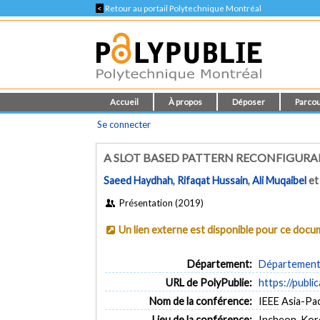
<
Retour au portail Polytechnique Montréal
Accueil
À propos
Déposer
Parcou
Se connecter
A SLOT BASED PATTERN RECONFIGUR
Saeed Haydhah
,
Rifaqat Hussain
,
Ali Muqaibel
e
Présentation (2019)
Un lien externe est disponible pour ce doc
Département:
Département 
URL de PolyPublie:
https://publi
Nom de la conférence:
IEEE Asia-Pa
Lieu de la conférence:
Incheon, Kor