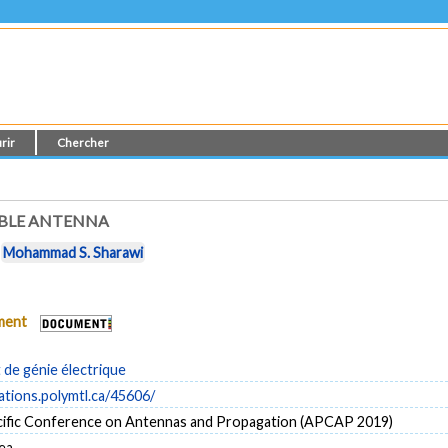
rir
Chercher
ABLE ANTENNA
t
Mohammad S. Sharawi
ument
de génie électrique
cations.polymtl.ca/45606/
cific Conference on Antennas and Propagation (APCAP 2019)
ea