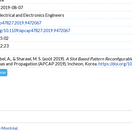
 2019-08-07
Electrical and Electronics Engineers
ap47827.2019.9472067
org/10.1109/apcap47827.2019.9472067
15:02
12:23
bel, A., & Sharawi, M. S. (août 2019).
A Slot Based Pattern Reconfigurab
nas and Propagation (APCAP 2019), Incheon, Korea.
https://doi.org/
e Montréal
.