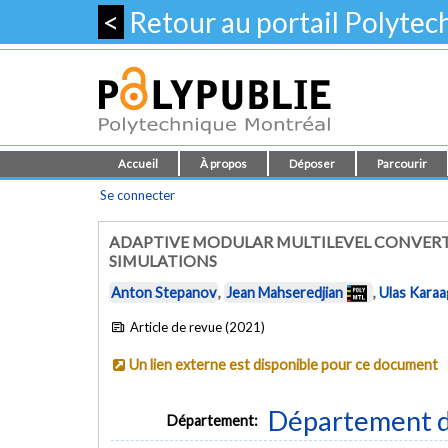
<
Retour au portail Polyte
Accueil
À propos
Déposer
Parcourir
Se connecter
ADAPTIVE MODULAR MULTILEVEL CONVER
SIMULATIONS
Anton Stepanov
,
Jean Mahseredjian
,
Ulas Karaa
Article de revue (2021)
Un lien externe est disponible pour ce document
Département d
Département: