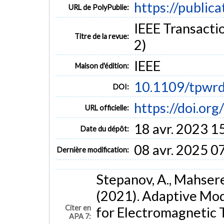
https://public
URL de PolyPublie:
IEEE Transactio
Titre de la revue:
2)
IEEE
Maison d'édition:
10.1109/tpwr
DOI:
https://doi.o
URL officielle:
18 avr. 2023 1
Date du dépôt:
08 avr. 2025 0
Dernière modification:
Stepanov, A., Mahsered
(2021). Adaptive Mod
Citer en
for Electromagnetic 
APA 7: