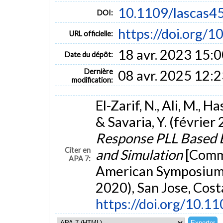
10.1109/lascas4
DOI:
https://doi.org/
URL officielle:
18 avr. 2023 15:
Date du dépôt:
Dernière
08 avr. 2025 12:
modification:
El-Zarif, N., Ali, M., Ha
& Savaria, Y. (février
Response PLL Based 
Citer en
and Simulation
[Commu
APA 7:
American Symposium 
2020), San Jose, Cost
https://doi.org/10.