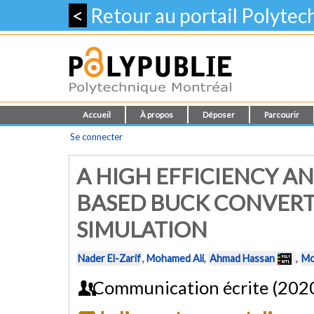
<
Retour au portail Polyte
Accueil
À propos
Déposer
Parcourir
Se connecter
A HIGH EFFICIENCY AN
BASED BUCK CONVERT
SIMULATION
Nader El-Zarif
,
Mohamed Ali
,
Ahmad Hassan
,
Mo
Communication écrite (202