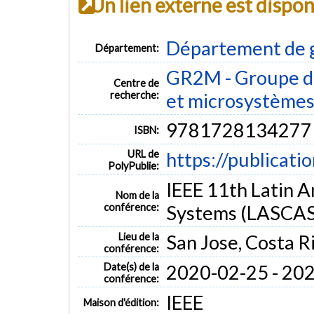
Un lien externe est dispo
Département de g
Département:
GR2M - Groupe de
Centre de
recherche:
et microsystème
9781728134277
ISBN:
URL de
https://publicati
PolyPublie:
IEEE 11th Latin 
Nom de la
conférence:
Systems (LASCAS
Lieu de la
San Jose, Costa R
conférence:
Date(s) de la
2020-02-25 - 20
conférence:
IEEE
Maison d'édition: