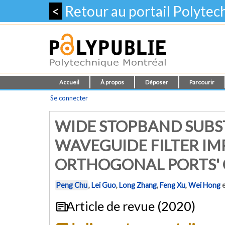
<
Retour au portail Polyte
Accueil
À propos
Déposer
Parcourir
Se connecter
WIDE STOPBAND SUBS
WAVEGUIDE FILTER I
ORTHOGONAL PORTS' 
Peng Chu
,
Lei Guo
,
Long Zhang
,
Feng Xu
,
Wei Hong
Article de revue (2020)