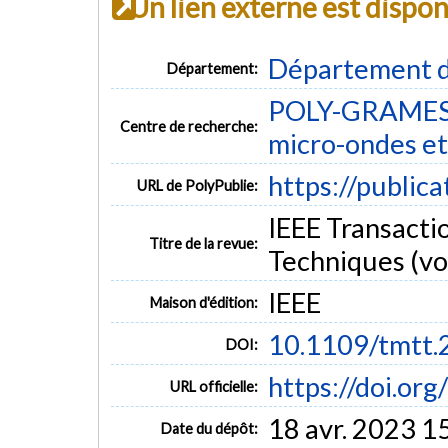
Un lien externe est dispo
Département d
Département:
POLY-GRAMES -
Centre de recherche:
micro-ondes et
https://public
URL de PolyPublie:
IEEE Transacti
Titre de la revue:
Techniques (vol
IEEE
Maison d'édition:
10.1109/tmtt
DOI:
https://doi.o
URL officielle:
18 avr. 2023 1
Date du dépôt: