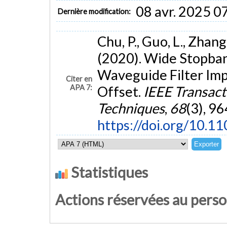
08 avr. 2025 0
Dernière modification:
Chu, P., Guo, L., Zhang,
(2020). Wide Stopban
Waveguide Filter Im
Citer en
APA 7:
Offset.
IEEE Transac
Techniques
,
68
(3), 9
https://doi.org/10.
Statistiques
Actions réservées au pers