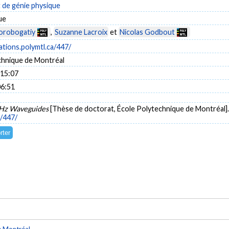
de génie physique
ue
orobogatiy
,
Suzanne Lacroix
et
Nicolas Godbout
cations.polymtl.ca/447/
chnique de Montréal
 15:07
06:51
THz Waveguides
[Thèse de doctorat, École Polytechnique de Montréal].
a/447/