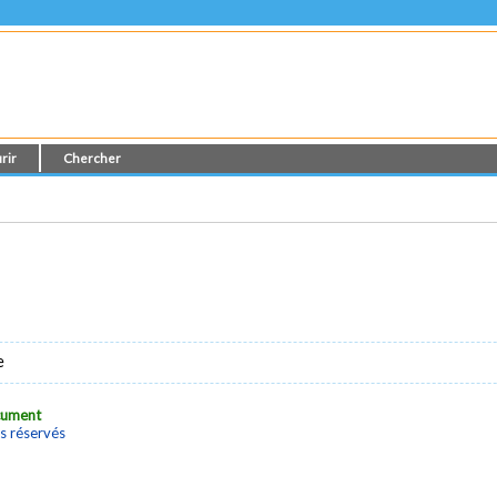
rir
Chercher
e
ocument
s réservés